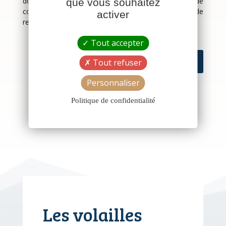
données conformément à notre politique de
que vous souhaitez
confidentialité. Vous disposez d'un droit d'accès et de
activer
rectification aux informations vous concernant.
Tout accepter
Envoyer le message
Tout refuser
Personnaliser
Politique de confidentialité
Les volailles