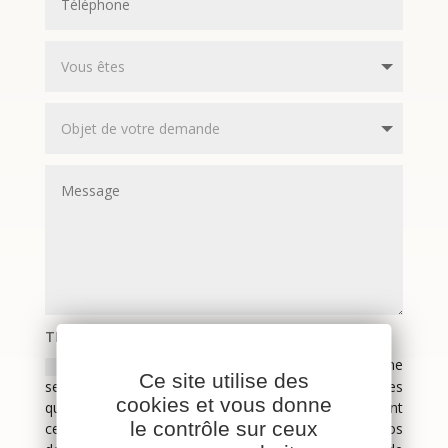
TRAITEMENT DE VOS DONNÉES PERSONNELLES
Les données que vous nous communiquerez ne
Ce site utilise des
seront pas transmises à des tiers et ne seront utilisées
cookies et vous donne
que pour le traitement de votre demande. En validant
le contrôle sur ceux
ce formulaire, vous consentez au stockage de vos