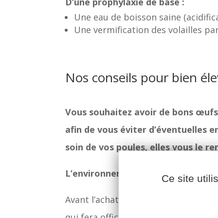
D’une prophylaxie de base :
Une eau de boisson saine (acidific
Une vermification des volailles pa
Nos conseils pour bien éle
Vous souhaitez avoir de bons œufs 
afin de vous éviter d’éventuelles 
soin de vos poules, elles vous le re
L’environnement
Ce site util
Avant l’achat de votre poule, il fau
qui fera office de « maison » et de 