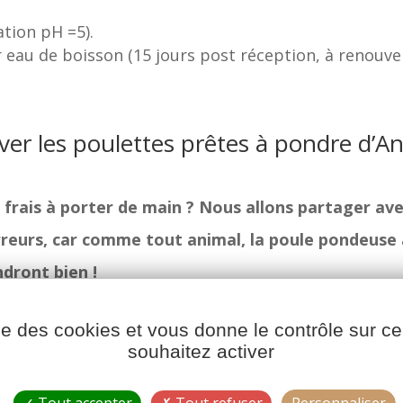
ation pH =5).
r eau de boisson (15 jours post réception, à renouvel
ver les poulettes prêtes à pondre d’A
frais à porter de main ? Nous allons partager av
erreurs, car comme tout animal, la poule pondeuse 
ndront bien !
ise des cookies et vous donne le contrôle sur 
souhaitez activer
t prévoir un lieu de vie (poulailler du commerce, loc
nichoir pour elle. Vous devez compter une surface de
Tout accepter
Tout refuser
Personnaliser