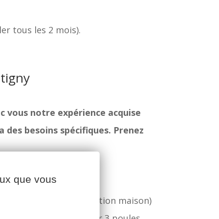
er tous les 2 mois).
ntigny
ec vous notre expérience acquise
a des besoins spécifiques. Prenez
ceux que vous
al réaménagé, une fabrication maison)
 poulailler de 1,5m2 pour 3 poules.