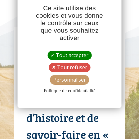
Ce site utilise des
cookies et vous donne
le contrôle sur ceux
que vous souhaitez
activer
Les volailles
Tout accepter
traditionnelles
Tout refuser
d’Antigny, c’est
Personnaliser
Politique de confidentialité
plus de 30 ans
d’histoire et de
savoir-faire en «