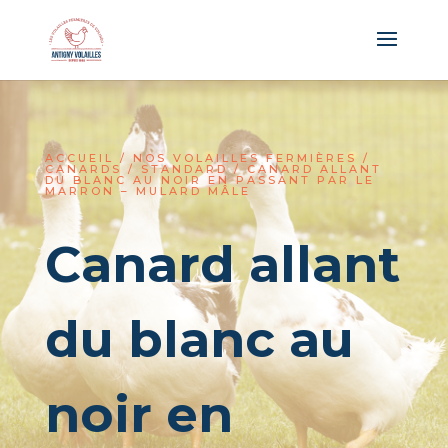
Panneau de gestion des cookies
ACCUEIL
/
NOS VOLAILLES FERMIÈRES
/
CANARDS
/
STANDARD
/ CANARD ALLANT
DU BLANC AU NOIR EN PASSANT PAR LE
MARRON – MULARD MÂLE
Canard allant
du blanc au
noir en