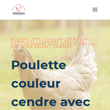
Panneau de gestion des cookies
ACCUEIL
/
NOS VOLAILLES FERMIÈRES
/
PONDEUSES
/
FERMIÈRE
/ POULETTE
COULEUR CENDRE AVEC REFLETS ROUGES
ET PATTES GRISES – CENDRÉE
Poulette
couleur
cendre avec