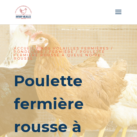
Panneau de gestion des cookies
ACCUEIL
/
NOS VOLAILLES FERMIÈRES
/
PONDEUSES
/
FERMIÈRE
/ POULETTE
FERMIÈRE ROUSSE À QUEUE NOIRE –
ROUSSE
Poulette
fermière
rousse à