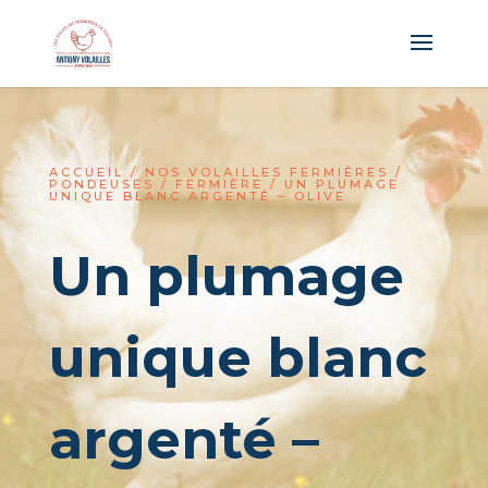
Panneau de gestion des cookies
ACCUEIL
/
NOS VOLAILLES FERMIÈRES
/
PONDEUSES
/
FERMIÈRE
/ UN PLUMAGE
UNIQUE BLANC ARGENTÉ – OLIVE
Un plumage
unique blanc
argenté –