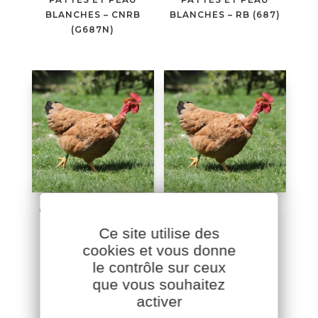
BLANCHES – CNRB
BLANCHES – RB (687)
(G687N)
CHAPON DE POULET
CHAPON DE POULET
ROUX COU NU À
ROUX COU NU À
Ce site utilise des
PATTES ET PEAU
PATTES ET PEAU
cookies et vous donne
JAUNES – CNRJ
JAUNES – CNRJ
le contrôle sur ceux
(XL431N)
(S757N)
que vous souhaitez
activer