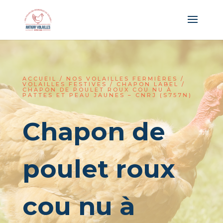
Panneau de gestion des cookies
ACCUEIL
/
NOS VOLAILLES FERMIÈRES
/
VOLAILLES FESTIVES
/
CHAPON LABEL
/
CHAPON DE POULET ROUX COU NU À
PATTES ET PEAU JAUNES – CNRJ (S757N)
Chapon de
poulet roux
cou nu à