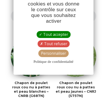
cookies et vous donne
le contrôle sur ceux
que vous souhaitez
TOUTES NOS VOLAILLES FERMIÈRES
activer
Tout accepter
Tout refuser
Personnaliser
Politique de confidentialité
Chapon de poulet
Chapon de poulet
roux cou nu à pattes
roux cou nu à pattes
et peau blanches –
et peau jaunes – CNRJ
CNRB (G687N)
(S757N)