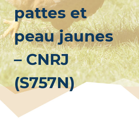
pattes et
peau jaunes
– CNRJ
(S757N)