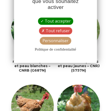
que vous souhaitez
activer
Tout accepter
Tout refuser
Personnaliser
Politique de confidentialité
Chapon de poulet
Chapon de poulet
roux cou nu à pattes
roux cou nu à pattes
et peau blanches –
et peau jaunes – CNRJ
CNRB (G687N)
(S757N)