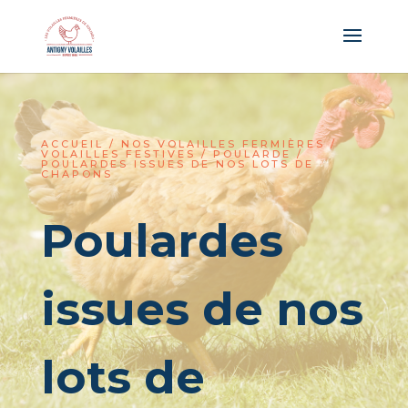
Panneau de gestion des cookies
ACCUEIL
/
NOS VOLAILLES FERMIÈRES
/
VOLAILLES FESTIVES
/
POULARDE
/
POULARDES ISSUES DE NOS LOTS DE
CHAPONS
Poulardes
issues de nos
lots de